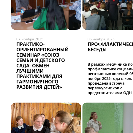
07 ноября 2025
06 ноября 2025
ПРАКТИКО-
ПРОФИЛАКТИЧЕС
ОРИЕНТИРОВАННЫЙ
БЕСЕДЫ
СЕМИНАР «СОЮЗ
СЕМЬИ И ДЕТСКОГО
В рамках месячника по
САДА: ОБМЕН
профилактике социаль
ЛУЧШИМИ
негативных явлений 0
ПРАКТИКАМИ ДЛЯ
ноября 2025 года в кол
ГАРМОНИЧНОГО
проведена встреча
РАЗВИТИЯ ДЕТЕЙ»
первокурсников с
представителями ОДН
МО МВД России
«Черемховский». В ход
беседы были рассмот
вопросы о профилакти
дропперства, террориз
наркомании, об
ответственности за
правонарушения и