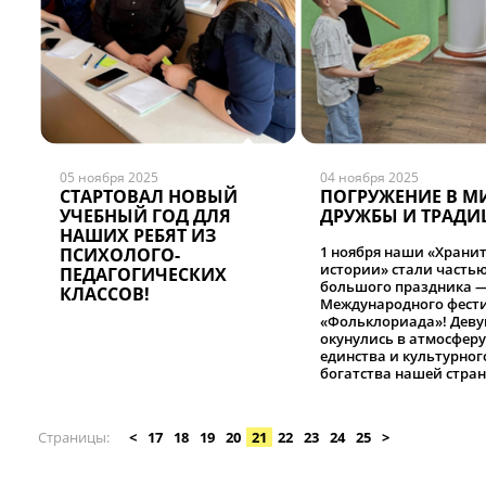
преступления в сфере
незаконного оборота
наркотиков. Охват
обучающихся – 100 чел
05 ноября 2025
04 ноября 2025
СТАРТОВАЛ НОВЫЙ
ПОГРУЖЕНИЕ В М
УЧЕБНЫЙ ГОД ДЛЯ
ДРУЖБЫ И ТРАДИ
НАШИХ РЕБЯТ ИЗ
1 ноября наши «Храни
ПСИХОЛОГО-
истории» стали часть
ПЕДАГОГИЧЕСКИХ
большого праздника 
КЛАССОВ!
Международного фест
«Фольклориада»! Дев
окунулись в атмосферу
единства и культурног
богатства нашей стра
1 ноября наши «Храни
истории» стали часть
большого праздника 
Страницы
<
17
18
19
20
21
22
23
24
25
>
Международного фест
«Фольклориада»! Дев
окунулись в атмосферу