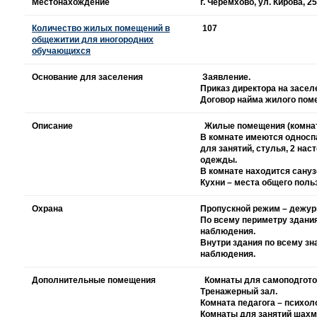
Местонахождение
г. Черемхово, ул. Кирова, 25
Количество жилых помещений в
107
общежитии для иногородних
обучающихся
Основание для заселения
Заявление.
Приказ директора на засел
Договор найма жилого пом
Описание
Жилые помещения (комнаты
В комнате имеются односп
для занятий, стулья, 2 на
одежды.
В комнате находится санузе
Кухни – места общего поль
Охрана
Пропускной режим – дежур
По всему периметру здани
наблюдения.
Внутри здания по всему з
наблюдения.
Дополнительные помещения
Комнаты для самоподгото
Тренажерный зал.
Комната педагога – психоло
Комнаты для занятий шахма