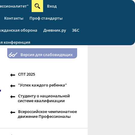
ессионалитет"
Вход
Контакты
Проф стандарты
ажданская оборона
Дневник.ру
ЭБС
ая конференция
Версия для слабовидящих
СПТ 2025
"Успех каждого ребенка"
"
Студенту о национальной
системе квалификации
Всероссийское чемпионатное
движение Профессионалы