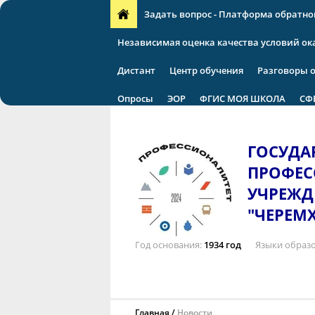
Задать вопрос - Платформа обратно
Независимая оценка качества условий ок
Дистант
Центр обучения
Разговоры 
Опросы
ЭОР
ФГИС МОЯ ШКОЛА
СФ
ГОСУДА
ПРОФЕС
УЧРЕЖД
"ЧЕРЕМ
Год основания
1934 год
Языки образ
Главная
Новости