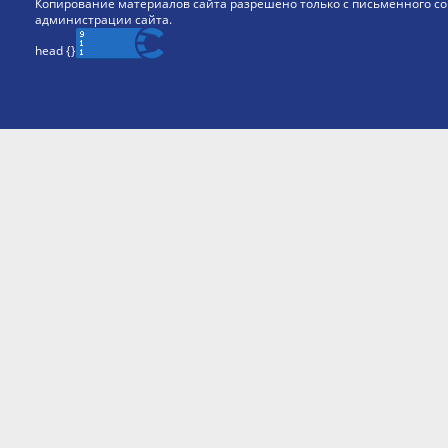
Копирование материалов сайта разрешено только с письменного со
администрации сайта.
head {
}