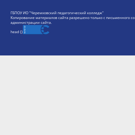
ГБПОУ ИО "Черемховский педагогический колледж"
Копирование материалов сайта разрешено только с письменного со
администрации сайта.
head {
}