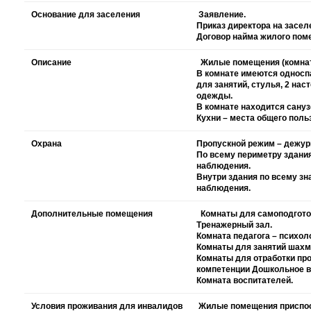
Основание для заселения
Заявление.
Приказ директора на засел
Договор найма жилого пом
Описание
Жилые помещения (комнаты
В комнате имеются односп
для занятий, стулья, 2 на
одежды.
В комнате находится санузе
Кухни – места общего поль
Охрана
Пропускной режим – дежур
По всему периметру здани
наблюдения.
Внутри здания по всему з
наблюдения.
Дополнительные помещения
Комнаты для самоподгото
Тренажерный зал.
Комната педагога – психоло
Комнаты для занятий шахма
Комнаты для отработки пр
компетенции Дошкольное в
Комната воспитателей.
Условия проживания для инвалидов
Жилые помещения приспос