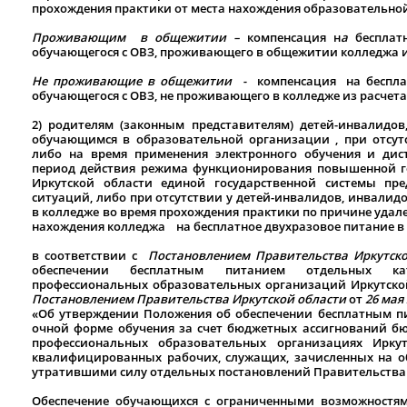
прохождения практики от места нахождения образовательно
Проживающим в общежитии
–
компенсация н
а
бесплат
обучающегося с ОВЗ, проживающего в общежитии колледжа 
Не проживающие в общежитии -
компенсация на беспла
обучающегося с ОВЗ, не проживающего в колледже из расчет
2) родителям (законным представителям) детей-инвалидо
обучающимся в образовательной организации , при отсут
либо на время применения электронного обучения и дис
период действия режима функционирования повышенной г
Иркутской области единой государственной системы пр
ситуаций, либо при отсутствии у детей-инвалидов, инвалид
в колледже во время прохождения практики по причине удал
нахождения колледжа на бесплатное двухразовое питание в 
в соответствии с
Постановлением
Правительства
Иркутск
обеспечении бесплатным питанием отдельных кат
профессиональных образовательных организаций Иркутской
Постановлением
Правительства
Иркутской
области
от
26
мая
«Об утверждении Положения об обеспечении бесплатным п
очной форме обучения за счет бюджетных ассигнований бю
профессиональных образовательных организациях Ирку
квалифицированных рабочих, служащих, зачисленных на обу
утратившими силу отдельных постановлений Правительства 
Обеспечение обучающихся с ограниченными возможностям