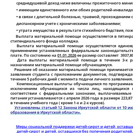
среднедушевой доход ниже величины прожиточного миниму
• имеющим единственного или обоих родителей-инвалидов I
• в связи с длительной болезнью, травмой, прохождением
диспансерном учете с хроническими заболеваниями;
• утрата имущества в результате стихийного бедствия, по
Выплата материальной помощи осуществляется в пятикра
стипендиального фон
Выплата материальной помощи осуществляется единовре
применением установленных федеральным законодательст
плате. По состоянию на
01.01.2026
ее размер составляет 3937,8
Дата выплаты материальной помощи в течение 3-х ра
назначении материальной помощи обучающемуся.
Решение об оказании материальной помощи принимается 
заявления студента с приложением документов, подтвержда
течение 5 рабочих дней с момента подачи личного заявления.
Компенсационные выплаты обучающимся по программам по
исключением обучающихся из числа лиц, находящихся н
соответствии с федеральными законами, выплачиваемые 
питания устанавливаются с апреля 2026 года в размере 223,87
в течение учебного года ( кроме 1-х и 2-х курсов).
Установлены статьей 12 Закона Иркутской области от 10 и
образования в Иркутской области».
Меры социальной поддержки детей-сирот и детей, оставши
детей-сирот и детей, оставшихся без попечения родителей