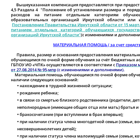
Вышеуказанная компенсация предоставляется при предост
4,5 Раздела 4 "
Положение об установлении размера и поряд
расходов на питание отдельным категориям обучающ
образовательных организаций Иркутской области или и
Постановление Правительства Иркутской области от 15 марта
питанием отдельных категорий обучающихся государств
организаций Иркутской области"
(с изменениями и дополнени
МАТЕРИАЛЬНАЯ ПОМОЩЬ ( за счет средств
Правила, размер и основания предоставления материальн
обучающимся по очной форме обучения за счёт бюджетных а
ГБПОУ ИО «ЧПК» осуществляются в соответствии с
Приказом м
от 27.08.2014 № 95-мпр
(с изменениями и дополненями).
Материальная помощь обучающимся по очной форме обучени
наличии следующих оснований:
• нахождение в трудной жизненной ситуации;
• рождение ребенка;
• в связи со смертью близкого родственника (родители, де
неполнородные (имеющие общих отца или мать) братья и 
• бракосочетание (при вступлении в брак впервые);
• при наличии статуса члена многодетной семьи (семьи, 
несовершеннолетних детей);
• при наличии статуса члена малоимущей семьи (семьи, к