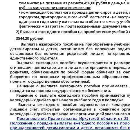
том числе: на питание из расчета 458,00 рубля в день,н
руб. за минусом питания ежемесячно
;
• компенсация бесплатного проезда детей-сирот и детей,
городском, пригородном, в сельской местности - на внутр
один раз в год к месту жительства и обратно к месту уче
фактическим затратам, подтвержденными документальн
2) Выплата ежегодного пособия на приобретение учебной
3544,20
рублей
Выплата ежегодного пособия на приобретение учебной
детям-сиротам и детям, оставшимся без попечения родит
оставшихся без попечения родителей, лицам, потерявши
единственного родителя.
Выплата ежегодного пособия осуществляется в размере 
стипендии - детям-сиротам и лицам, потерявшим в период 
родителя, обучающимся по очной форме обучения за сче
бюджетов по основным профессиональным образователь
полным государственным обеспечением);
Решение о выплате ежегодного пособия принимается ди
находится на полном государственном обеспечении.
Решение о выплате ежегодного пособия принимается пут
календарных дней со дня начала учебного года в колледже.
Выплата ежегодного пособия осуществляется колледжем
лицевой счет, открытый организацией в кредитной орга
календарных дней со дня издания организацией указанного 
Постановление Правительства Иркутской области от 25 
Положения о порядке выплаты ежегодного пособия на при
принадлежностей детям-сиротам и детям, оставшимся без п