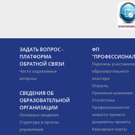
ЗАДАТЬ ВОПРОС -
ФП
ПЛАТФОРМА
"ПРОФЕССИОНАЛ
ОБРАТНОЙ СВЯЗИ
Перечень участников
Часто задаваемые
образовательного
вопросы
кластера
Отрасль
СВЕДЕНИЯ ОБ
Приемная кампания
ОБРАЗОВАТЕЛЬНОЙ
Статистика
ОРГАНИЗАЦИИ
Профессионалитет
новости проекта
Основные сведения
документы проекта
Структура и органы
Карьерные карты
управления