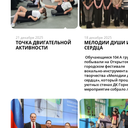
21 декабря 2025
18 декабря 2025
ТОЧКА ДВИГАТЕЛЬНОЙ
МЕЛОДИИ ДУШИ 
АКТИВНОСТИ
СЕРДЦА
О
бучающиеся 104 А г
побывали на Открыто
городском фестивале
вокально-инструмента
творчества «Мелодии 
сердца», который прош
уютных стенах ДК Горн
мероприятие собрало
музыкальные коллект
Иркутской области
(гг.Черемхово, Ангарск,
Свирск, р.п.Кутулик,
п.Белореченский).