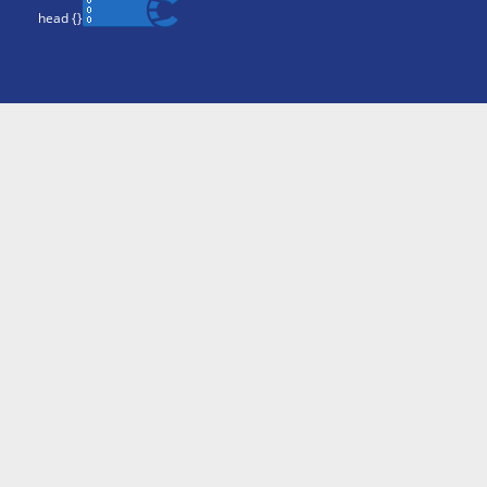
head {
}