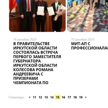
16 декабря 2025
15 декабря 2025
В ПРАВИТЕЛЬСТВЕ
МИТ-АП С
ИРКУТСКОЙ ОБЛАСТИ
ПРОФЕССИОНАЛ
СОСТОЯЛАСЬ ВСТРЕЧА
ПЕРВОГО ЗАМЕСТИТЕЛЯ
ГУБЕРНАТОРА
ИРКУТСКОЙ ОБЛАСТИ
КОЛЕСОВА РОМАНА
АНДРЕЕВИЧА С
ПРИЗЕРАМИ
ЧЕМПИОНАТА ПО
ПРОФЕССИОНАЛЬНОМУ
МАСТЕРСТВУ
«ПРОФЕССИОНАЛЫ -
Страницы
<
11
12
13
14
15
16
17
18
19
>
2025»