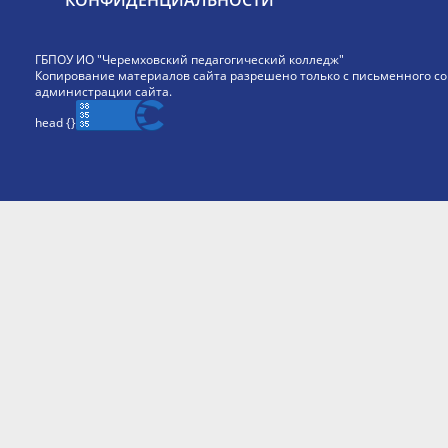
КОНФИДЕНЦИАЛЬНОСТИ
ГБПОУ ИО "Черемховский педагогический колледж"
Копирование материалов сайта разрешено только с письменного со
администрации сайта.
head {
}