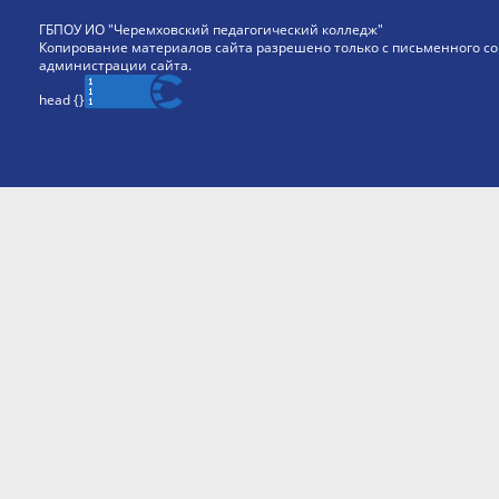
ГБПОУ ИО "Черемховский педагогический колледж"
Копирование материалов сайта разрешено только с письменного со
администрации сайта.
head {
}